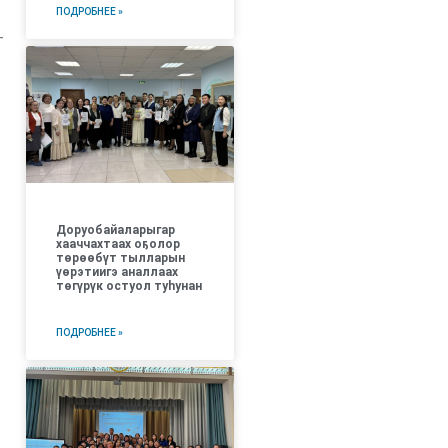
ПОДРОБНЕЕ »
г
Доруобайаларыгар
хааччахтаах оҕолор
төрөөбүт тылларын
үөрэтиигэ аналлаах
төгүрүк остуол туһунан
ПОДРОБНЕЕ »