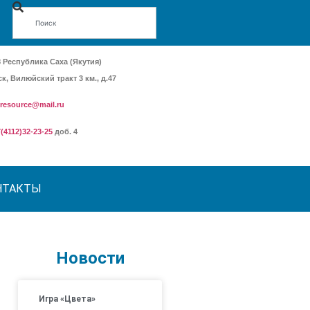
8 Республика Саха (Якутия)
ск, Вилюйский тракт 3 км., д.47
.resource@mail.ru
7(4112)32-23-25
доб. 4
НТАКТЫ
Новости
Игра «Цвета»