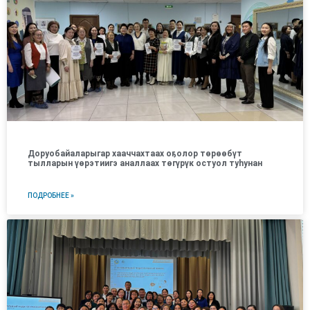
Доруобайаларыгар хааччахтаах оҕолор төрөөбүт
тылларын үөрэтиигэ аналлаах төгүрүк остуол туһунан
ПОДРОБНЕЕ »